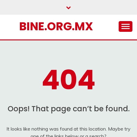
Skip
to
content
BINE.ORG.MX
404
Oops! That page can’t be found.
It looks like nothing was found at this location. Maybe try
one of the links below or a search?