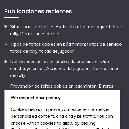
Publicaciones recientes
Situaciones de Let en Bádminton: Let de saque, Let de
rally, Definiciones de Let
Tipos de faltas dobles en bádminton: faltas de servicio,
faltas de rally, faltas de jugador
Definiciones de let en dobles de bádminton: Qué
constituye un let, Acciones del jugador, Interrupciones
del rally
Prevención de faltas dobles en bádminton: Errores
comunes, Entrenamiento de jugadores, Estrategias de
We respect your privacy
concienciación
Cookies help us improve your experience, deliver
Tendencias de faltas dobles en bádminton: Faltas
personalized content, and analyze traffic. You can
comunes en los partidos, Estadísticas de jugadores,
choose which cookies to allow by clicking
Análisis de juego